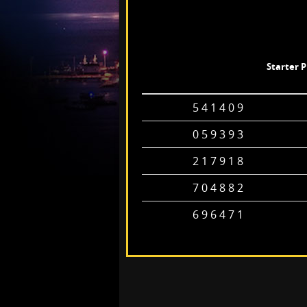
Starter P
5
4
1
4
0
9
0
5
9
3
9
3
2
1
7
9
1
8
7
0
4
8
8
2
6
9
6
4
7
1